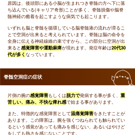
原因は、後頭部にある小脳が生まれつき脊髄の方へ下に落
ち込んでいる(キャリア奇形)ことが多く、脊髄損傷や脳脊
髄神経の癒着を起こすような病気でも起こります。
いずれも脳と脊髄を循環している脳脊髄液の流れが滞るこ
とで空洞が出来ると考えられています。脊髄は脳の命令を
全身に伝える神経線維の束ですから、この部分に空洞が出
来ると
感覚障害や運動麻痺
が現れます。発症年齢は
20代30
代が多く
なっています。
脊髄空洞症の症状
片側の腕の
感覚障害
もしくは
脱力で
発病する事が多く、
重
苦しい、痛み、不快な痺れ感
で始まる事があります。
また、特徴的な感覚障害として
温痛覚障害
をきたすことが
あります。この障害は、腕を強くつねられても触られてい
るという感覚があっても痛みを感じない、あるいはやけど
をしても熱さを感じないことです。